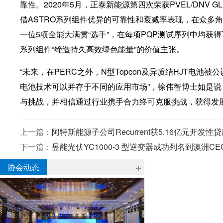
靠性。2020年5月，正泰新能源第四次荣获PVEL/DNV GL “
借ASTRO系列组件优异的可靠性和衰减率表现，在众多
一位5项全能大满贯“选手”，在每项PQP测试序列中均获得Top
系列组件“缔造持久高效绿色能量”的价值主张。
“未来，在PERC之外，N型Topcon及异质结HJT电
电池技术可以并存于不同的应用市场”，徐伟智博士如是说
与挑战，并相信通过行业携手合力终可克服挑战，获得发
上一篇：
阿特斯能源子公司Recurrent获5.16亿元开
下一篇：
昱能光伏YC1000-3 型逆变器成功列名到澳洲CEC l
协会动态