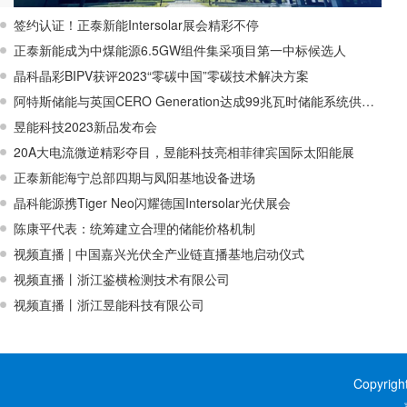
签约认证！正泰新能Intersolar展会精彩不停
正泰新能成为中煤能源6.5GW组件集采项目第一中标候选人
晶科晶彩BIPV获评2023“零碳中国”零碳技术解决方案
阿特斯储能与英国CERO Generation达成99兆瓦时储能系统供应协议
昱能科技2023新品发布会
20A大电流微逆精彩夺目，昱能科技亮相菲律宾国际太阳能展
正泰新能海宁总部四期与凤阳基地设备进场
晶科能源携Tiger Neo闪耀德国Intersolar光伏展会
陈康平代表：统筹建立合理的储能价格机制
视频直播 | 中国嘉兴光伏全产业链直播基地启动仪式
视频直播丨浙江鉴横检测技术有限公司
视频直播丨浙江昱能科技有限公司
Copyrig