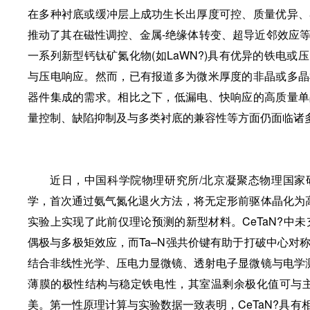
在多种衬底或缓冲层上成功生长出厚度可控、质量优异、
推动了其在磁性调控、金属-绝缘体转变、超导近邻效应
一系列新型钙钛矿氮化物(如LaWN?)具有优异的铁电
与压电响应。然而，已有报道多为微米厚度的非晶或多晶
器件集成的需求。相比之下，低漏电、快响应的高质量单
量控制、缺陷抑制及与多类衬底的兼容性等方面仍面临诸
近日，中国科学院物理研究所/北京凝聚态物理国家
学，首次通过氨气氮化退火方法，将无定形前驱体晶化为高
实验上实现了此前仅理论预测的新型材料。CeTaN?中未
偶极与多极矩效应，而Ta–N强共价键有助于打破中心对
结合非线性光学、压电力显微镜、透射电子显微镜与电学测
薄膜的极性结构与稳定铁电性，其室温剩余极化值可与主流铁电材
美。第一性原理计算与实验数据一致表明，CeTaN?具