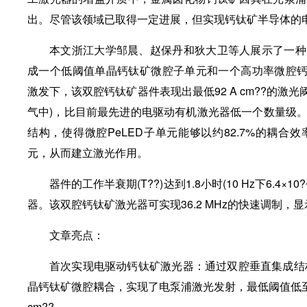
出。尽管该领域已取得一定进展，但实现钙钛矿半导体的
本文浙江大学邹晨、赵保丹和狄大卫等人展示了一种
成一个低阈值单晶钙钛矿微腔子单元和一个高功率微腔钙钛矿
激发下，该双腔钙钛矿器件表现出最低92 A cm??的激光阈值(
气中)，比目前最先进的电驱动有机激光器低一个数量级
结构，使得微腔PeLED子单元能够以约82.7%的耦
元，从而建立激光作用。
器件的工作半衰期(T??)达到1.8小时(10 Hz下6.
器。该双腔钙钛矿激光器可实现36.2 MHz的快速调制
文章亮点：
首次实现电驱动钙钛矿激光器：通过双腔垂直集成结构
晶钙钛矿微腔耦合，实现了电泵浦激光发射，最低阈值低至9
cm??。