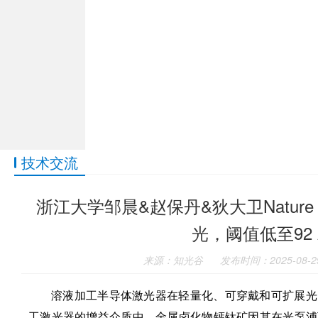
技术交流
浙江大学邹晨&赵保丹&狄大卫Natu
光，阈值低至92 A
来源：知光谷
发布时间：2025-08-2
溶液加工半导体激光器在轻量化、可穿戴和可扩展光
工激光器的增益介质中，金属卤化物钙钛矿因其在光泵浦