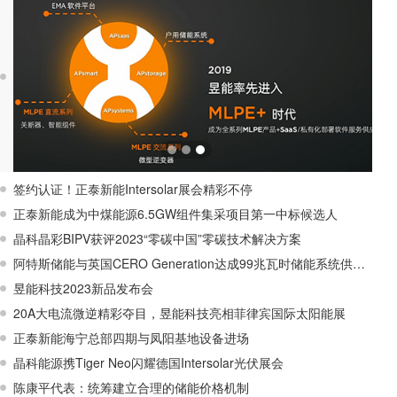
签约认证！正泰新能Intersolar展会精彩不停
正泰新能成为中煤能源6.5GW组件集采项目第一中标候选人
晶科晶彩BIPV获评2023“零碳中国”零碳技术解决方案
阿特斯储能与英国CERO Generation达成99兆瓦时储能系统供应协议
昱能科技2023新品发布会
20A大电流微逆精彩夺目，昱能科技亮相菲律宾国际太阳能展
正泰新能海宁总部四期与凤阳基地设备进场
晶科能源携Tiger Neo闪耀德国Intersolar光伏展会
陈康平代表：统筹建立合理的储能价格机制